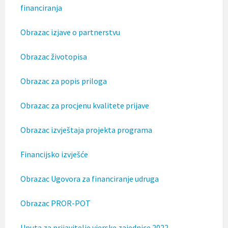
t
financiranja
i
.
Obrazac izjave o partnerstvu
Obrazac životopisa
Obrazac za popis priloga
Obrazac za procjenu kvalitete prijave
Obrazac izvještaja projekta programa
Financijsko izvješće
Obrazac Ugovora za financiranje udruga
Obrazac PROR-POT
Uputa za prijavitelje vjerske zajednice 2022