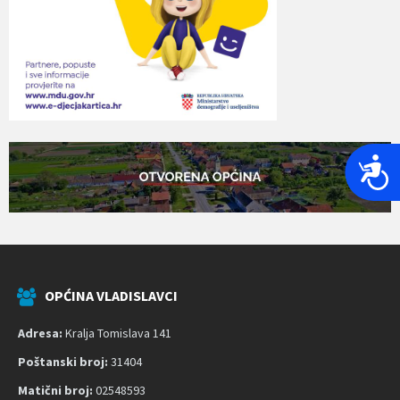
P
r
i
s
t
u
p
OPĆINA VLADISLAVCI
a
Adresa:
Kralja Tomislava 141
č
n
Poštanski broj:
31404
o
Matični broj:
02548593