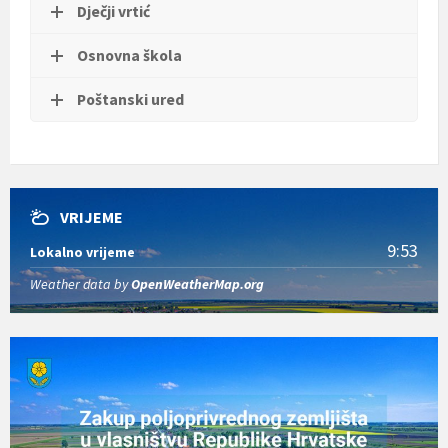
Dječji vrtić
Osnovna škola
Poštanski ured
VRIJEME
9:53
Lokalno vrijeme
Weather data by
OpenWeatherMap.org