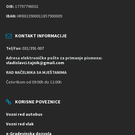
s
OIB:
17797796502
t
IBAN:
HR8823900011857900009
KONTAKT INFORMACIJE
Tel/Fax:
031/391-007
Adresa elektroničke pošte za primanje pismena:
vladislavci.tajnik@gmail.com
RAD NAČELNIKA SA MJEŠTANIMA
Četvrtkom od 09:00h do 12:00h
KORISNE POVEZNICE
Vozni red autobus
Vozni red vlak
e-Građevinska dozvola