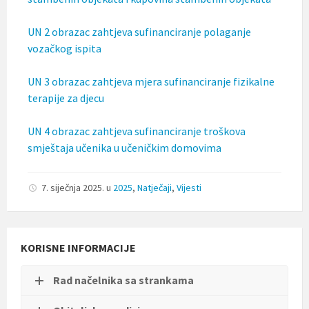
t
i
UN 2 obrazac zahtjeva sufinanciranje polaganje
.
vozačkog ispita
UN 3 obrazac zahtjeva mjera sufinanciranje fizikalne
terapije za djecu
UN 4 obrazac zahtjeva sufinanciranje troškova
smještaja učenika u učeničkim domovima
7. siječnja 2025.
u
2025
,
Natječaji
,
Vijesti
KORISNE INFORMACIJE
Rad načelnika sa strankama