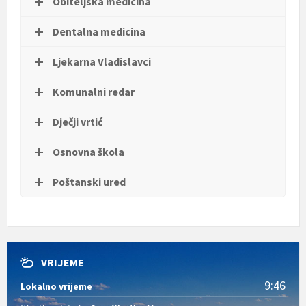
Obiteljska medicina
Dentalna medicina
Ljekarna Vladislavci
Komunalni redar
Dječji vrtić
Osnovna škola
Poštanski ured
VRIJEME
9:46
Lokalno vrijeme