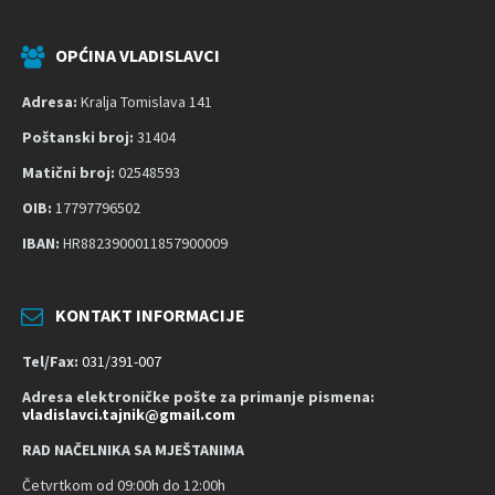
i
s
OPĆINA VLADISLAVCI
t
u
Adresa:
Kralja Tomislava 141
p
Poštanski broj:
31404
a
č
Matični broj:
02548593
n
OIB:
17797796502
o
IBAN:
HR8823900011857900009
s
t
KONTAKT INFORMACIJE
Tel/Fax:
031/391-007
Adresa elektroničke pošte za primanje pismena:
vladislavci.tajnik@gmail.com
RAD NAČELNIKA SA MJEŠTANIMA
Četvrtkom od 09:00h do 12:00h