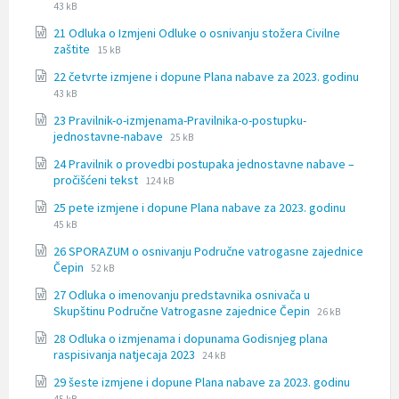
extensio
size:
43 kB
docx
21 Odluka o Izmjeni Odluke o osnivanju stožera Civilne
File
File
zaštite
15 kB
extension:
size:
22 četvrte izmjene i dopune Plana nabave za 2023. godinu
docx
File
File
43 kB
extension:
size:
23 Pravilnik-o-izmjenama-Pravilnika-o-postupku-
docx
File
File
jednostavne-nabave
25 kB
extension:
size:
24 Pravilnik o provedbi postupaka jednostavne nabave –
docx
File
File
pročišćeni tekst
124 kB
extension:
size:
File
File
25 pete izmjene i dopune Plana nabave za 2023. godinu
doc
extension
size:
45 kB
docx
26 SPORAZUM o osnivanju Područne vatrogasne zajednice
File
File
Čepin
52 kB
extension:
size:
27 Odluka o imenovanju predstavnika osnivača u
doc
File
File
Skupštinu Područne Vatrogasne zajednice Čepin
26 kB
extension:
size:
28 Odluka o izmjenama i dopunama Godisnjeg plana
docx
File
File
raspisivanja natjecaja 2023
24 kB
extension:
size:
File
File
29 šeste izmjene i dopune Plana nabave za 2023. godinu
docx
extensio
size: