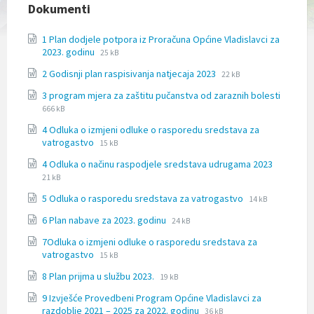
l
Dokumenti
j
u
1 Plan dodjele potpora iz Proračuna Općine Vladislavci za
č
File
File
2023. godinu
25 kB
u
extension:
size:
j
File
File
2 Godisnji plan raspisivanja natjecaja 2023
docx
22 kB
e
extension:
size:
File
File
s
3 program mjera za zaštitu pučanstva od zaraznih bolesti
docx
extensi
size:
u
666 kB
doc
s
4 Odluka o izmjeni odluke o rasporedu sredstava za
t
File
File
vatrogastvo
15 kB
a
extension:
size:
v
File
File
4 Odluka o načinu raspodjele sredstava udrugama 2023
docx
p
extension
size:
21 kB
r
docx
i
File
File
5 Odluka o rasporedu sredstava za vatrogastvo
14 kB
s
extension:
size:
File
File
6 Plan nabave za 2023. godinu
t
24 kB
docx
extension:
size:
u
7Odluka o izmjeni odluke o rasporedu sredstava za
docx
p
File
File
vatrogastvo
15 kB
a
extension:
size:
č
File
File
8 Plan prijma u službu 2023.
docx
19 kB
n
extension:
size:
o
9 Izvješće Provedbeni Program Općine Vladislavci za
docx
File
s
File
razdoblje 2021 – 2025 za 2022. godinu
36 kB