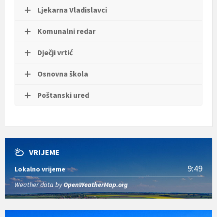
Ljekarna Vladislavci
Komunalni redar
Dječji vrtić
Osnovna škola
Poštanski ured
VRIJEME
9:49
Lokalno vrijeme
Weather data by
OpenWeatherMap.org