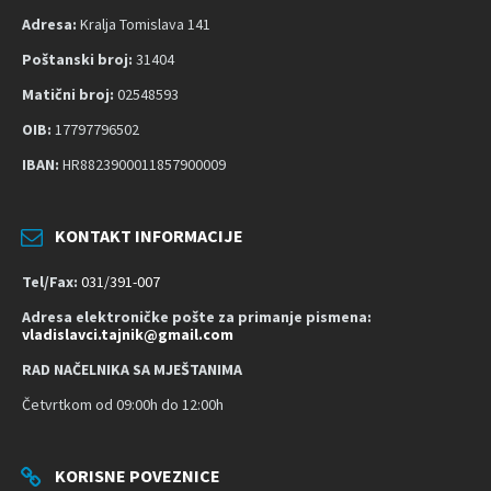
t
Adresa:
Kralja Tomislava 141
Poštanski broj:
31404
Matični broj:
02548593
OIB:
17797796502
IBAN:
HR8823900011857900009
KONTAKT INFORMACIJE
Tel/Fax:
031/391-007
Adresa elektroničke pošte za primanje pismena:
vladislavci.tajnik@gmail.com
RAD NAČELNIKA SA MJEŠTANIMA
Četvrtkom od 09:00h do 12:00h
KORISNE POVEZNICE