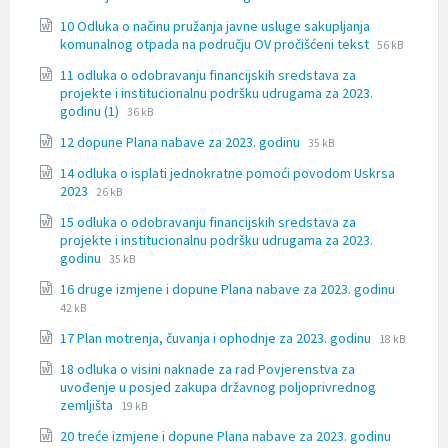
extension:
t
size:
10 Odluka o načinu pružanja javne usluge sakupljanja
docx
i
File
File
komunalnog otpada na području OV pročišćeni tekst
56 kB
.
extension:
size:
11 odluka o odobravanju financijskih sredstava za
docx
projekte i institucionalnu podršku udrugama za 2023.
File
File
godinu (1)
36 kB
extension:
size:
File
File
12 dopune Plana nabave za 2023. godinu
docx
35 kB
extension:
size:
14 odluka o isplati jednokratne pomoći povodom Uskrsa
docx
File
File
2023
26 kB
extension:
size:
15 odluka o odobravanju financijskih sredstava za
docx
projekte i institucionalnu podršku udrugama za 2023.
File
File
godinu
35 kB
extension:
size:
File
File
16 druge izmjene i dopune Plana nabave za 2023. godinu
docx
extensio
size:
42 kB
docx
File
File
17 Plan motrenja, čuvanja i ophodnje za 2023. godinu
18 kB
extension:
size:
18 odluka o visini naknade za rad Povjerenstva za
docx
uvođenje u posjed zakupa državnog poljoprivrednog
File
File
zemljišta
19 kB
extension:
size:
File
File
20 treće izmjene i dopune Plana nabave za 2023. godinu
docx