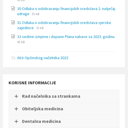
45 kB
docx
30 Odluka o odobravanju financijskih sredstava 2. natječaj
File
File
udruge
35 kB
extension:
size:
31 Odluka o odobravanju financijskih sredstava vjerske
docx
File
File
zajednice
35 kB
extension:
size:
32 sedme izmjene i dopune Plana nabave za 2023. godinu
docx
File
File
45 kB
extension:
size:
docx
Akti Općinskog načelnika 2023
KORISNE INFORMACIJE
Rad načelnika sa strankama
Obiteljska medicina
Dentalna medicina