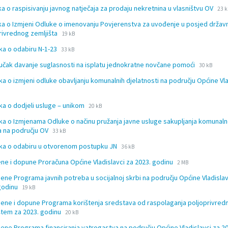
File
File
ka o raspisivanju javnog natječaja za prodaju nekretnina u vlasništvu OV
23 
ext
siz
ka o Izmjeni Odluke o imenovanju Povjerenstva za uvođenje u posjed drža
doc
File
File
rivrednog zemljišta
19 kB
extension:
size:
File
File
ka o odabiru N-1-23
docx
33 kB
extension:
size:
File
File
jučak davanje suglasnosti na isplatu jednokratne novčane pomoći
docx
30 kB
extension
size:
ka o izmjeni odluke obavljanju komunalnih djelatnosti na području Općine Vla
docx
File
File
ka o dodjeli usluge – unikom
20 kB
extension:
size:
ka o Izmjenama Odluke o načinu pružanja javne usluge sakupljanja komunal
docx
File
File
 na području OV
33 kB
extension:
size:
File
File
ka o odabiru u otvorenom postupku JN
docx
36 kB
extension:
size:
File
File
ene i dopune Proračuna Općine Vladislavci za 2023. godinu
docx
2 MB
extension:
size:
jene Programa javnih potreba u socijalnoj skrbi na području Općine Vladislav
doc
File
File
godinu
19 kB
extension:
size:
jene i dopune Programa korištenja sredstava od raspolaganja poljoprivred
docx
File
File
štem za 2023. godinu
20 kB
extension:
size:
jene Programa financiranja vatrogastva na području Općine Vladislavci za 2