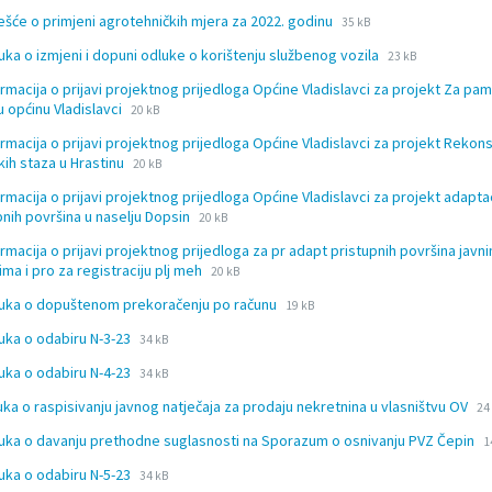
exten
size:
File
File
ješće o primjeni agrotehničkih mjera za 2022. godinu
35 kB
docx
extension:
size:
File
File
uka o izmjeni i dopuni odluke o korištenju službenog vozila
docx
23 kB
extension:
size:
ormacija o prijavi projektnog prijedloga Općine Vladislavci za projekt Za pam
docx
File
File
u općinu Vladislavci
20 kB
extension:
size:
ormacija o prijavi projektnog prijedloga Općine Vladislavci za projekt Rekons
docx
File
File
kih staza u Hrastinu
20 kB
extension:
size:
ormacija o prijavi projektnog prijedloga Općine Vladislavci za projekt adapta
docx
File
File
pnih površina u naselju Dopsin
20 kB
extension:
size:
ormacija o prijavi projektnog prijedloga za pr adapt pristupnih površina javn
docx
File
File
ima i pro za registraciju plj meh
20 kB
extension:
size:
File
File
uka o dopuštenom prekoračenju po računu
docx
19 kB
extension:
size:
File
File
uka o odabiru N-3-23
34 kB
docx
extension:
size:
File
File
uka o odabiru N-4-23
docx
34 kB
extension:
size:
Fi
Fi
uka o raspisivanju javnog natječaja za prodaju nekretnina u vlasništvu OV
docx
24
ex
si
F
F
uka o davanju prethodne suglasnosti na Sporazum o osnivanju PVZ Čepin
do
1
e
s
File
File
uka o odabiru N-5-23
34 kB
d