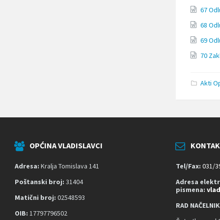
t
67 Odl
e
o
68 Odl
t
v
69 Odl
o
r
70 Zak
i
l
i
Akti O
i
z
b
o
r
n
i
OPĆINA VLADISLAVCI
KONTAK
k
p
Adresa:
Kralja Tomislava 141
Tel/Fax:
031/3
r
i
Poštanski broj:
31404
Adresa elekt
s
pismena:
vla
t
Matični broj:
02548593
u
RAD NAČELNIK
OIB:
17797796502
p