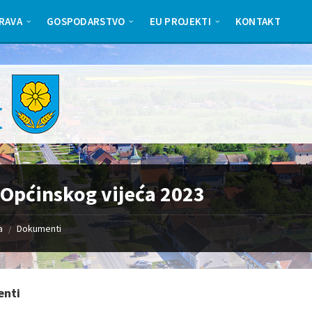
RAVA
GOSPODARSTVO
EU PROJEKTI
KONTAKT
 Općinskog vijeća 2023
a
Dokumenti
/
nti