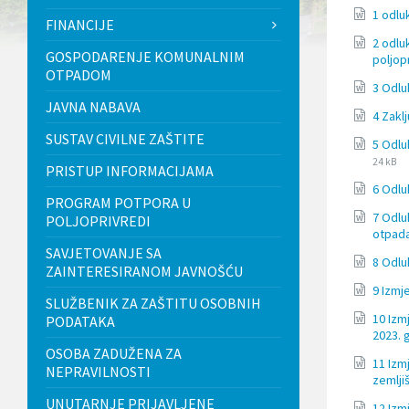
l
1 odlu
FINANCIJE
j
u
2 odlu
GOSPODARENJE KOMUNALNIM
č
poljop
OTPADOM
u
3 Odlu
j
JAVNA NABAVA
e
4 Zakl
s
SUSTAV CIVILNE ZAŠTITE
u
5 Odlu
s
24 kB
PRISTUP INFORMACIJAMA
t
6 Odlu
a
PROGRAM POTPORA U
v
7 Odlu
POLJOPRIVREDI
p
otpada
r
SAVJETOVANJE SA
i
8 Odlu
ZAINTERESIRANOM JAVNOŠĆU
s
t
9 Izmj
SLUŽBENIK ZA ZAŠTITU OSOBNIH
u
10 Izm
PODATAKA
p
2023. 
a
OSOBA ZADUŽENA ZA
č
11 Izm
n
NEPRAVILNOSTI
zemlji
o
UNUTARNJE PRIJAVLJENE
s
12 Izm