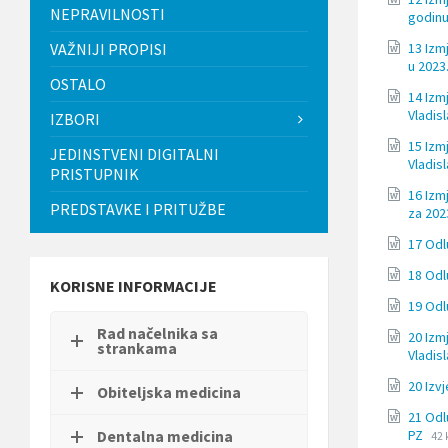
t
NEPRAVILNOSTI
godin
i
.
VAŽNIJI PROPISI
13 Izm
P
u 2023
OSTALO
r
14 Izm
i
Vladis
IZBORI
t
i
15 Izm
JEDINSTVENI DIGITALNI
s
Vladis
PRISTUPNIK
n
i
16 Izm
PREDSTAVKE I PRITUŽBE
t
za 202
e
17 Odl
C
o
18 Odl
n
KORISNE INFORMACIJE
t
19 Odl
r
Rad načelnika sa
o
20 Izm
strankama
l
Vladis
-
20 Izv
F
Obiteljska medicina
1
21 Odl
1
Fil
Fil
PZ
Dentalna medicina
42 
d