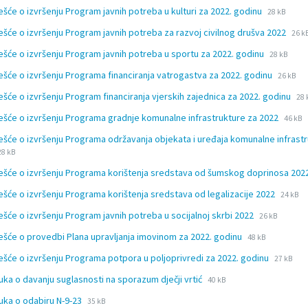
extension:
size:
File
File
ješće o izvršenju Program javnih potreba u kulturi za 2022. godinu
docx
28 kB
extension
size:
File
File
ješće o izvršenju Program javnih potreba za razvoj civilnog drušva 2022
docx
26 k
exte
size
File
File
ješće o izvršenju Program javnih potreba u sportu za 2022. godinu
28 kB
doc
extension
size:
File
File
ješće o izvršenju Programa financiranja vatrogastva za 2022. godinu
docx
26 kB
extensi
size:
Fil
Fil
ješće o izvršenju Program financiranja vjerskih zajednica za 2022. godinu
docx
28 
ex
siz
File
File
ješće o izvršenju Programa gradnje komunalne infrastrukture za 2022
46 kB
do
exten
size:
ješće o izvršenju Programa održavanja objekata i uređaja komunalne infrast
docx
ile
File
28 kB
extension:
size:
ješće o izvršenju Programa korištenja sredstava od šumskog doprinosa 20
docx
File
File
ješće o izvršenju Programa korištenja sredstava od legalizacije 2022
24 kB
extens
size:
File
File
ješće o izvršenju Program javnih potreba u socijalnoj skrbi 2022
26 kB
docx
extension:
size:
File
File
ješće o provedbi Plana upravljanja imovinom za 2022. godinu
48 kB
docx
extension:
size:
File
File
ješće o izvršenju Programa potpora u poljoprivredi za 2022. godinu
docx
27 kB
extensio
size:
File
File
uka o davanju suglasnosti na sporazum dječji vrtić
40 kB
docx
extension:
size:
File
File
uka o odabiru N-9-23
35 kB
docx