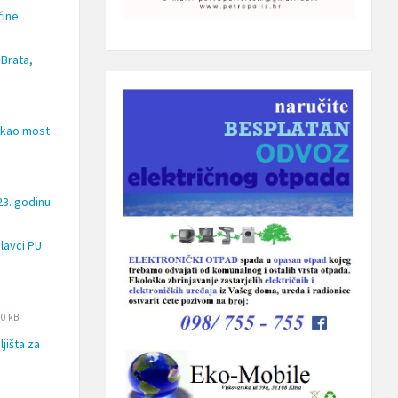
ćine
 Brata,
a kao most
23. godinu
lavci PU
ile
ile
90 kB
xtension:
size:
jišta za
docx