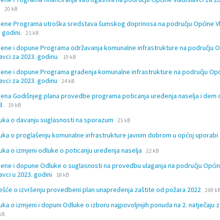
docx
File
File
u
20 kB
extension:
size:
jene Programa utroška sredstava šumskog doprinosa na području Općine Vl
docx
File
File
. godini.
21 kB
extension:
size:
jene i dopune Programa održavanja komunalne infrastrukture na području 
docx
File
File
lavci za 2023. godinu.
19 kB
extension:
size:
jene i dopune Programa građenja komunalne infrastrukture na području Op
docx
File
File
lavci za 2023. godinu
24 kB
extension:
size:
jena Godišnjeg plana provedbe programa poticanja uređenja naselja i dem
docx
File
File
3.
19 kB
extension:
size:
File
File
uka o davanju suglasnosti na sporazum
docx
25 kB
extension:
size:
uka o proglašenju komunalne infrastrukture javnim dobrom u općoj uporabi
docx
File
File
uka o izmjeni odluke o poticanju uređenja naselja
22 kB
extension:
size:
jene i dopune Odluke o suglasnosti na provedbu ulaganja na području Opći
docx
File
File
lavci u 2023. godini
18 kB
extension:
size:
File
File
ješće o izvršenju provedbeni plan unapređenja zaštite od požara 2022
docx
269 k
exten
size:
uka o izmjeni i dopuni Odluke o izboru najpovoljnijih ponuda na 2. natječaju 
doc
e
e
kB