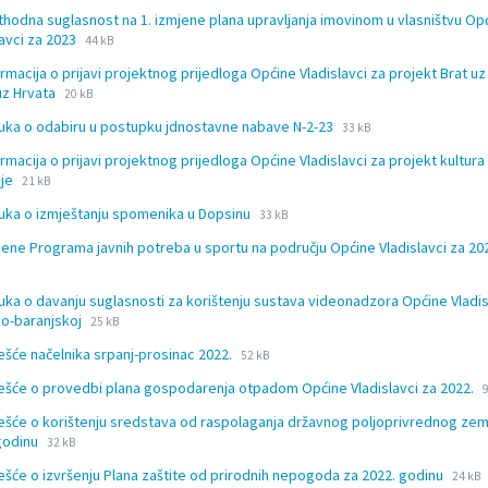
tension:
e:
thodna suglasnost na 1. izmjene plana upravljanja imovinom u vlasništvu Op
c
File
File
lavci za 2023
44 kB
extension:
size:
ormacija o prijavi projektnog prijedloga Općine Vladislavci za projekt Brat uz
docx
File
File
uz Hrvata
20 kB
extension:
size:
File
File
uka o odabiru u postupku jdnostavne nabave N-2-23
docx
33 kB
extension:
size:
ormacija o prijavi projektnog prijedloga Općine Vladislavci za projekt kultur
docx
File
File
nje
21 kB
extension:
size:
File
File
uka o izmještanju spomenika u Dopsinu
docx
33 kB
extension:
size:
jene Programa javnih potreba u sportu na području Općine Vladislavci za 20
docx
ion:
uka o davanju suglasnosti za korištenju sustava videonadzora Općine Vladis
File
File
o-baranjskoj
25 kB
extension:
size:
File
File
ješće načelnika srpanj-prosinac 2022.
docx
52 kB
extension:
size:
F
F
ješće o provedbi plana gospodarenja otpadom Općine Vladislavci za 2022.
docx
e
ješće o korištenju sredstava od raspolaganja državnog poljoprivrednog zeml
File
File
godinu
32 kB
extension:
size:
File
File
ješće o izvršenju Plana zaštite od prirodnih nepogoda za 2022. godinu
docx
24 kB