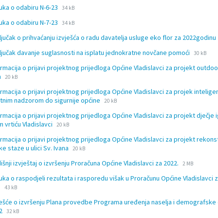
extension:
size:
File
File
uka o odabiru N-6-23
docx
34 kB
extension:
size:
File
File
uka o odabiru N-7-23
docx
34 kB
extension:
size:
ljučak o prihvaćanju izvješća o radu davatelja usluge eko flor za 2022godinu
docx
File
File
ljučak davanje suglasnosti na isplatu jednokratne novčane pomoći
30 kB
extensio
size:
ormacija o prijavi projektnog prijedloga Općine Vladislavci za projekt outdoo
docx
File
File
n
20 kB
extension:
size:
ormacija o prijavi projektnog prijedloga Općine Vladislavci za projek intelig
docx
File
File
nim nadzorom do sigurnije općine
20 kB
extension:
size:
ormacija o prijavi projektnog prijedloga Općine Vladislavci za projekt dječje i
docx
File
File
m vrtiću Vladislavci
20 kB
extension:
size:
ormacija o prijavi projektnog prijedloga Općine Vladislavci za projekt rekons
docx
File
File
ke staze u ulici Sv. Ivana
20 kB
extension:
size:
File
File
išnji izvještaj o izvršenju Proračuna Općine Vladislavci za 2022.
docx
2 MB
extension:
size:
uka o raspodjeli rezultata i rasporedu višak u Proračunu Općine Vladislavci 
doc
File
File
u
43 kB
extension:
size:
ješće o izvršenju Plana provedbe Programa uređenja naselja i demografsk
doc
File
File
22
32 kB