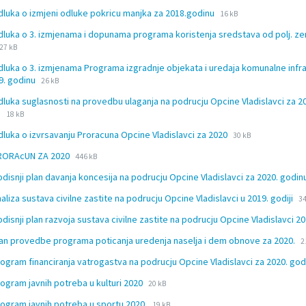
extension:
size:
File
File
dluka o izmjeni odluke pokricu manjka za 2018.godinu
docx
16 kB
extension:
size:
dluka o 3. izmjenama i dopunama programa koristenja sredstava od polj. zem
docx
File
File
27 kB
extension:
size:
dluka o 3. izmjenama Programa izgradnje objekata i uredaja komunalne infr
docx
File
File
9. godinu
26 kB
extension:
size:
dluka suglasnosti na provedbu ulaganja na podrucju Opcine Vladislavci za 2
docx
File
File
u
18 kB
extension:
size:
File
File
dluka o izvrsavanju Proracuna Opcine Vladislavci za 2020
docx
30 kB
extension:
size:
File
File
PRORAcUN ZA 2020
446 kB
docx
extension:
size:
odisnji plan davanja koncesija na podrucju Opcine Vladislavci za 2020. godi
docx
Fi
Fi
naliza sustava civilne zastite na podrucju Opcine Vladislavci u 2019. godiji
34
ex
si
odisnji plan razvoja sustava civilne zastite na podrucju Opcine Vladislavci 2
d
F
F
lan provedbe programa poticanja uredenja naselja i dem obnove za 2020.
2
e
s
rogram financiranja vatrogastva na podrucju Opcine Vladislavci za 2020. go
d
File
File
rogram javnih potreba u kulturi 2020
20 kB
extension:
size:
File
File
rogram javnih potreba u sportu 2020.
19 kB