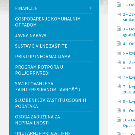
l
1 – Od
FINANCIJE
j
u
2 – Za
GOSPODARENJE KOMUNALNIM
č
siroko
OTPADOM
u
3 – Od
j
igrali
JAVNA NABAVA
e
s
4 – Od
SUSTAV CIVILNE ZAŠTITE
u
s
5 – Iz
PRISTUP INFORMACIJAMA
t
6 – Za
a
PROGRAM POTPORA U
v
43 kB
POLJOPRIVREDI
p
7 – Iz
r
SAVJETOVANJE SA
i
7 – Iz
ZAINTERESIRANOM JAVNOŠĆU
s
2018. 
t
SLUŽBENIK ZA ZAŠTITU OSOBNIH
u
8 – Iz
PODATAKA
p
9 – Od
a
OSOBA ZADUŽENA ZA
č
10 – O
n
NEPRAVILNOSTI
Opcina
o
UNUTARNJE PRIJAVLJENE
s
11 – O