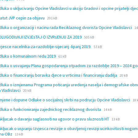
extension:
size:
dluka o ukljucivanju Opcine Vladislavci u akciju Gradovi i opcine prijatelji dj
doc
File
File
tatut JVP cepin za objavu
291 kB
extension:
size:
Fi
Fi
dluka o organizaciji i nacinu rada Reciklaznog dvorista Opcine Vladislavci
docx
14
ex
si
File
File
OLUGODIsNJI IZVJEsTAJ O IZVRsENJU ZA 2019
505 kB
d
extension:
size:
File
File
zvjesce nacelnika-za-razdoblje-sijecanj -lipanj 2019.
docx
53 kB
extension:
size:
File
File
Odluka o komunalnom redu 2019
61 kB
docx
extension:
size:
dluka o usvajanju Plana gospodarenja otpadom za razdoblje 2019 – 2024 g
docx
File
File
dluka o financiranju boravka djece u vrticima i financiranju dadilja
20 kB
extension
size:
dluka o izmjenama Programa poticanja uredenja naselja i demografske ob
docx
File
File
 Vladislavci
20 kB
extension:
size:
Fil
Fil
zmjene i dopune Odluke o socijalnoj skrbi na podrucju Opcine Vladislavci
docx
18 
ext
siz
File
File
dluka o funkcioniranju zajednickog reciklaznog dvorista
14 kB
do
extension:
size:
File
File
akljucak o davanju suglasnoti na ugovor o pravu sluznosti HT
docx
13 kB
extension:
size:
akljucak o usjvanju Izvjesca revizije o obavljenoj reviziji ucinkovitosti nogo
docx
File
File
ona OBz
13 kB