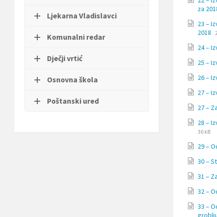
22 – I
a
za 201
b
Ljekarna Vladislavci
23 – I
i
F
2018
s
Komunalni redar
t
24 – I
e
Dječji vrtić
w
25 – I
e
b
26 – I
Osnovna škola
m
27 – I
j
Poštanski ured
e
27 – Z
s
t
28 – I
o
File
File
36 kB
p
extens
size:
r
29 – O
docx
i
30 – S
l
a
31 – Z
g
o
32 – O
d
33 – O
i
groblj
l