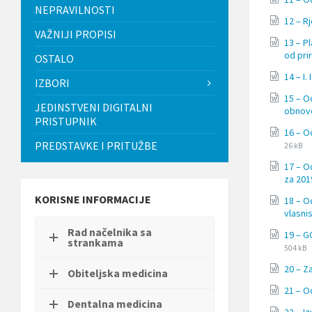
t
NEPRAVILNOSTI
i
12 – R
.
VAŽNIJI PROPISI
13 – P
P
od pr
OSTALO
r
i
14 – I
IZBORI
t
i
15 – O
JEDINSTVENI DIGITALNI
s
obnov
PRISTUPNIK
n
16 – O
i
PREDSTAVKE I PRITUŽBE
t
26 kB
e
17 – O
C
za 201
o
n
KORISNE INFORMACIJE
18 – O
t
vlasni
r
Rad načelnika sa
o
19 – 
strankama
File
l
File
504 kB
extens
-
size:
20 – Z
docx
F
Obiteljska medicina
1
21 – O
1
Dentalna medicina
d