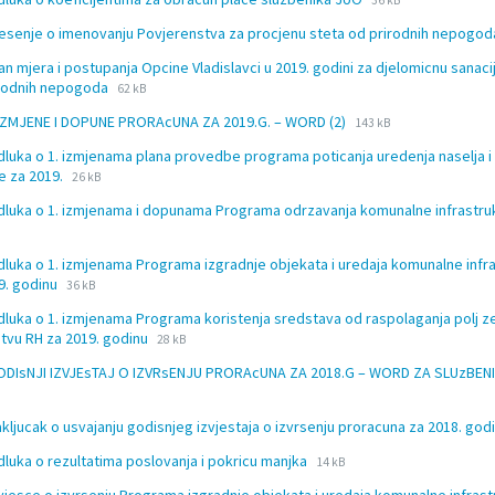
doc
36 kB
extension:
size:
jesenje o imenovanju Povjerenstva za procjenu steta od prirodnih nepogo
doc
lan mjera i postupanja Opcine Vladislavci u 2019. godini za djelomicnu sanaci
File
File
irodnih nepogoda
62 kB
extension:
size:
File
File
. IZMJENE I DOPUNE PRORAcUNA ZA 2019.G. – WORD (2)
doc
143 kB
extension:
size:
dluka o 1. izmjenama plana provedbe programa poticanja uredenja naselja 
docx
File
File
e za 2019.
26 kB
extension:
size:
dluka o 1. izmjenama i dopunama Programa odrzavanja komunalne infrastru
docx
dluka o 1. izmjenama Programa izgradnje objekata i uredaja komunalne infr
File
File
9. godinu
36 kB
extension:
size:
dluka o 1. izmjenama Programa koristenja sredstava od raspolaganja polj z
docx
File
File
stvu RH za 2019. godinu
28 kB
extension:
size:
GODIsNJI IZVJEsTAJ O IZVRsENJU PRORAcUNA ZA 2018.G – WORD ZA SLUzBEN
docx
ion:
akljucak o usvajanju godisnjeg izvjestaja o izvrsenju proracuna za 2018. god
File
File
dluka o rezultatima poslovanja i pokricu manjka
14 kB
extension:
size: