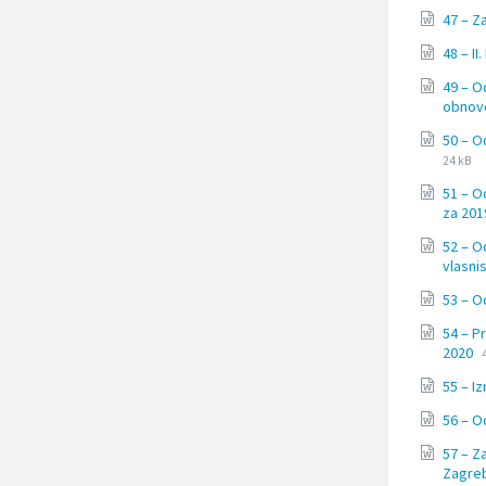
k
o
47 – Z
j
48 – I
i
k
49 – O
o
obnov
r
i
50 – O
s
24 kB
t
51 – O
e
za 201
č
i
52 – O
t
vlasni
a
č
53 – O
z
a
54 – P
F
s
2020
l
55 – I
o
n
56 – O
a
;
57 – Z
P
Zagre