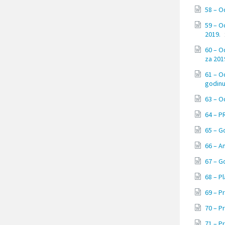
r
58 – O
i
t
59 – O
i
2019.
s
n
60 – O
i
za 201
t
e
61 – O
C
godin
o
63 – O
n
t
64 – 
r
o
65 – G
l
-
66 – A
F
67 – G
1
0
68 – P
d
a
69 – P
b
70 – P
i
s
71 – P