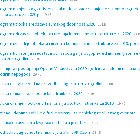
docx
extension:
size:
rogram namjenskog koristenja naknade za zadrzavanje nezakjonito izgrade
docx
File
File
 u prostoru za 2020.g.
19 kB
extension:
size:
File
File
rogram utroska sredstava sumskog doprinosa 2020
docx
20 kB
extension:
size:
File
Fil
rogram odrzavanja objekata i uredaja komunalne infrastrukture za 2020
docx
24 
ext
siz
rogram izgradnje objekata i uredaja komunalne infrastrukture za 2019. god
do
rogram koristenja sredstava od raspolaganja poljoprivrednim zemljistem u 
File
File
 za 2020 godinu
23 kB
extension:
size:
lan mjera i postupanja Opcine Vladislavci u 2020. godini za djelomicnu sanaci
docx
File
File
irodnih nepogoda
29 kB
extension:
size:
File
File
dluka o suglasnosti na provedbu ulaganja u 2020. godini
docx
18 kB
extension:
size:
File
File
dluka o financiranju politickih stranka za 2020.
18 kB
docx
extension:
size:
File
File
dluka o izmjeni odluke o financiranju politickih stranka za 2019.
docx
19 kB
extension:
size:
F
F
zmjene i dopune Odluke o funkcioniranju zajednickog reciklaznog dvorista
docx
1
e
s
File
File
akljucak o usvajanju Izvjesca o stanju u prostoru
14 kB
d
extension:
size:
File
File
rethodna suglasnost na financijski plan JVP Cepin
docx
23 kB
extension:
size: