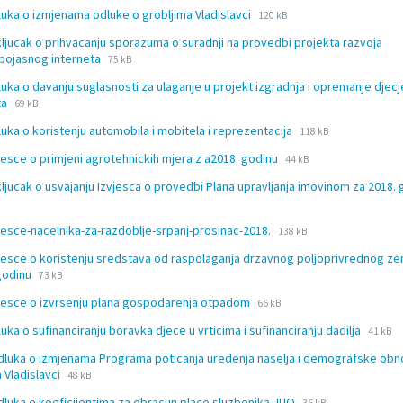
File
File
luka o izmjenama odluke o grobljima Vladislavci
120 kB
extension:
size:
kljucak o prihvacanju sporazuma o suradnji na provedbi projekta razvoja
doc
File
File
pojasnog interneta
75 kB
extension:
size:
luka o davanju suglasnosti za ulaganje u projekt izgradnja i opremanje djec
doc
File
File
sta
69 kB
extension:
size:
File
File
luka o koristenju automobila i mobitela i reprezentacija
doc
118 kB
extension:
size:
File
File
vjesce o primjeni agrotehnickih mjera z a2018. godinu
44 kB
doc
extension:
size:
kljucak o usvajanju Izvjesca o provedbi Plana upravljanja imovinom za 2018.
doc
File
File
vjesce-nacelnika-za-razdoblje-srpanj-prosinac-2018.
138 kB
extension:
size:
vjesce o koristenju sredstava od raspolaganja drzavnog poljoprivrednog zem
doc
File
File
godinu
73 kB
extension:
size:
File
File
vjesce o izvrsenju plana gospodarenja otpadom
doc
66 kB
extension:
size:
File
File
luka o sufinanciranju boravka djece u vrticima i sufinanciranju dadilja
doc
41 kB
extens
size:
dluka o izmjenama Programa poticanja uredenja naselja i demografske ob
doc
File
File
 Vladislavci
48 kB
extension:
size:
File
File
dluka o koeficijentima za obracun place sluzbenika JUO