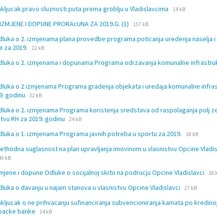
extension:
size:
File
File
akljucak pravo sluznosti puta prema groblju u Vladislavcima
docx
14 kB
extension:
size:
File
File
I. IZMJENE I DOPUNE PRORAcUNA ZA 2019.G. (1)
157 kB
docx
extension:
size:
dluka o 2. izmjenama plana provedbe programa poticanja uredenja naselja 
docx
File
File
e za 2019.
22 kB
extension:
size:
dluka o 2. izmjenama i dopunama Programa odrzavanja komunalne infrastru
docx
dluka o 2 izmjenama Programa gradenja objekata i uredaja komunalne infra
File
File
9. godinu
32 kB
extension:
size:
dluka o 2. izmjenama Programa koristenja sredstava od raspolaganja polj z
docx
File
File
stvu RH za 2019. godinu
24 kB
extension:
size:
File
File
dluka o 1. izmjenama Programa javnih potreba u sportu za 2019.
docx
18 kB
extension:
size:
rethodna suglasnost na plan upravljanja imovinom u vlasnistvu Opcine Vladis
docx
ile
File
49 kB
extension:
size:
Fil
Fil
zmjene i dopune Odluke o socijalnoj skrbi na podrucju Opcine Vladislavci
docx
18 
ext
siz
File
File
dluka o davanju u najam stanova u vlasnistvu Opcine Vladislavci
27 kB
do
extension:
size:
akljucak o ne prihvacanju sufinanciranja subvencioniranja kamata po kredinoj l
docx
File
File
backe banke
14 kB