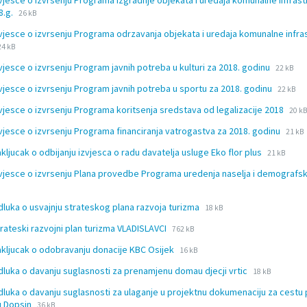
zvjesce o izvrsenju Programa izgradnje objekata i uredaja komunalne infras
docx
File
File
8.g.
26 kB
extension:
size:
zvjesce o izvrsenju Programa odrzavanja objekata i uredaja komunalne infra
docx
ile
File
24 kB
extension:
size:
File
File
zvjesce o izvrsenju Program javnih potreba u kulturi za 2018. godinu
docx
22 kB
extensi
size:
File
File
zvjesce o izvrsenju Program javnih potreba u sportu za 2018. godinu
docx
22 kB
extensi
size:
File
File
zvjesce o izvrsenju Programa koritsenja sredstava od legalizacije 2018
docx
20 k
exte
size
File
File
zvjesce o izvrsenju Programa financiranja vatrogastva za 2018. godinu
21 kB
doc
exten
size:
File
File
akljucak o odbijanju izvjesca o radu davatelja usluge Eko flor plus
21 kB
docx
extension
size:
zvjesce o izvrsenju Plana provedbe Programa uredenja naselja i demograf
docx
ion:
File
File
dluka o usvajnju strateskog plana razvoja turizma
18 kB
extension:
size:
File
File
trateski razvojni plan turizma VLADISLAVCI
762 kB
docx
extension:
size:
File
File
akljucak o odobravanju donacije KBC Osijek
docx
16 kB
extension:
size:
File
File
dluka o davanju suglasnosti za prenamjenu domau djecji vrtic
docx
18 kB
extension:
size:
dluka o davanju suglasnosti za ulaganje u projektnu dokumenaciju za cestu
docx
File
File
u Dopsin
36 kB