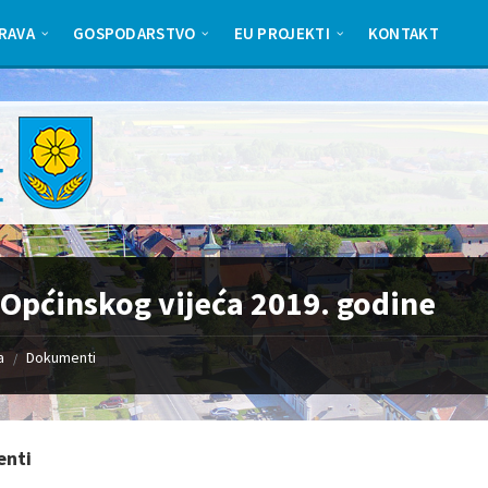
RAVA
GOSPODARSTVO
EU PROJEKTI
KONTAKT
 Općinskog vijeća 2019. godine
a
Dokumenti
/
nti