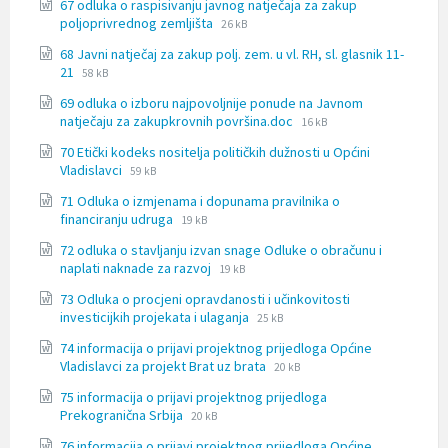
67 odluka o raspisivanju javnog natječaja za zakup
doc
File
File
poljoprivrednog zemljišta
26 kB
extension:
size:
68 Javni natječaj za zakup polj. zem. u vl. RH, sl. glasnik 11-
docx
File
File
21
58 kB
extension:
size:
69 odluka o izboru najpovoljnije ponude na Javnom
docx
File
File
natječaju za zakupkrovnih površina.doc
16 kB
extension:
size:
70 Etički kodeks nositelja političkih dužnosti u Općini
docx
File
File
Vladislavci
59 kB
extension:
size:
71 Odluka o izmjenama i dopunama pravilnika o
doc
File
File
financiranju udruga
19 kB
extension:
size:
72 odluka o stavljanju izvan snage Odluke o obračunu i
docx
File
File
naplati naknade za razvoj
19 kB
extension:
size:
73 Odluka o procjeni opravdanosti i učinkovitosti
docx
File
File
investicijkih projekata i ulaganja
25 kB
extension:
size:
74 informacija o prijavi projektnog prijedloga Općine
docx
File
File
Vladislavci za projekt Brat uz brata
20 kB
extension:
size:
75 informacija o prijavi projektnog prijedloga
docx
File
File
Prekogranična Srbija
20 kB
extension:
size:
76 informacija o prijavi projektnog prijedloga Općine