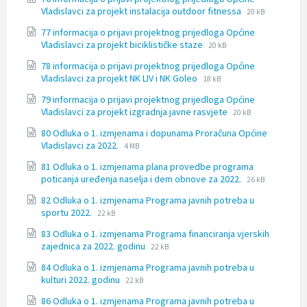
docx
File
File
Vladislavci za projekt instalacija outdoor fitnessa
20 kB
extension:
size:
77 informacija o prijavi projektnog prijedloga Općine
docx
File
File
Vladislavci za projekt biciklističke staze
20 kB
extension:
size:
78 informacija o prijavi projektnog prijedloga Općine
docx
File
File
Vladislavci za projekt NK LIV i NK Goleo
18 kB
extension:
size:
79 informacija o prijavi projektnog prijedloga Općine
docx
File
File
Vladislavci za projekt izgradnja javne rasvjete
20 kB
extension:
size:
80 Odluka o 1. izmjenama i dopunama Proračuna Općine
docx
File
File
Vladislavci za 2022.
4 MB
extension:
size:
81 Odluka o 1. izmjenama plana provedbe programa
doc
File
File
poticanja uređenja naselja i dem obnove za 2022.
26 kB
extension:
size:
82 Odluka o 1. izmjenama Programa javnih potreba u
docx
File
File
sportu 2022.
22 kB
extension:
size:
83 Odluka o 1. izmjenama Programa financiranja vjerskih
docx
File
File
zajednica za 2022. godinu
22 kB
extension:
size:
84 Odluka o 1. izmjenama Programa javnih potreba u
docx
File
File
kulturi 2022. godinu
22 kB
extension:
size:
86 Odluka o 1. izmjenama Programa javnih potreba u
docx