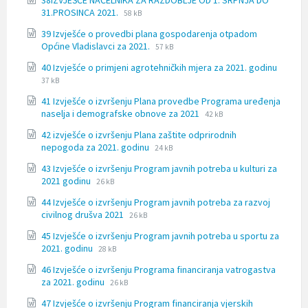
38IZVJEŠĆE NAČELNIKA ZA RAZDOBLJE OD 1. SRPNJA DO
docx
File
File
31.PROSINCA 2021.
58 kB
extension:
size:
39 Izvješće o provedbi plana gospodarenja otpadom
docx
File
File
Općine Vladislavci za 2021.
57 kB
extension:
size:
40 Izvješće o primjeni agrotehničkih mjera za 2021. godinu
docx
File
File
37 kB
extension:
size:
41 Izvješće o izvršenju Plana provedbe Programa uređenja
docx
File
File
naselja i demografske obnove za 2021
42 kB
extension:
size:
42 izvješće o izvršenju Plana zaštite odprirodnih
docx
File
File
nepogoda za 2021. godinu
24 kB
extension:
size:
43 Izvješće o izvršenju Program javnih potreba u kulturi za
docx
File
File
2021 godinu
26 kB
extension:
size:
44 Izvješće o izvršenju Program javnih potreba za razvoj
docx
File
File
civilnog drušva 2021
26 kB
extension:
size:
45 Izvješće o izvršenju Program javnih potreba u sportu za
docx
File
File
2021. godinu
28 kB
extension:
size:
46 Izvješće o izvršenju Programa financiranja vatrogastva
docx
File
File
za 2021. godinu
26 kB
extension:
size:
47 Izvješće o izvršenju Program financiranja vjerskih
docx