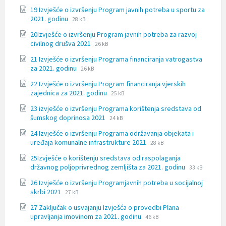
extension:
size:
19 Izvješće o izvršenju Program javnih potreba u sportu za
docx
File
File
2021. godinu
28 kB
extension:
size:
20Izvješće o izvršenju Program javnih potreba za razvoj
docx
File
File
civilnog drušva 2021
26 kB
extension:
size:
21 Izvješće o izvršenju Programa financiranja vatrogastva
docx
File
File
za 2021. godinu
26 kB
extension:
size:
22 Izvješće o izvršenju Program financiranja vjerskih
docx
File
File
zajednica za 2021. godinu
25 kB
extension:
size:
23 izvješće o izvršenju Programa korištenja sredstava od
docx
File
File
šumskog doprinosa 2021
24 kB
extension:
size:
24 Izvješće o izvršenju Programa održavanja objekata i
docx
File
File
uređaja komunalne infrastrukture 2021
28 kB
extension:
size:
25Izvješće o korištenju sredstava od raspolaganja
docx
File
File
državnog poljoprivrednog zemljišta za 2021. godinu
33 kB
extension:
size:
26 Izvješće o izvršenju Programjavnih potreba u socijalnoj
docx
File
File
skrbi 2021
27 kB
extension:
size:
27 Zaključak o usvajanju Izvješća o provedbi Plana
docx
File
File
upravljanja imovinom za 2021. godinu
46 kB
extension:
size: