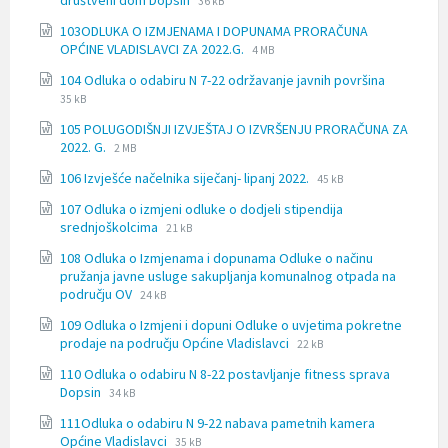
društveni dom Dopsin
36 kB
extension:
size:
103ODLUKA O IZMJENAMA I DOPUNAMA PRORAČUNA
docx
File
File
OPĆINE VLADISLAVCI ZA 2022.G.
4 MB
extension:
size:
File
File
104 Odluka o odabiru N 7-22 održavanje javnih površina
doc
extension
size:
35 kB
docx
105 POLUGODIŠNJI IZVJEŠTAJ O IZVRŠENJU PRORAČUNA ZA
File
File
2022. G.
2 MB
extension:
size:
File
File
106 Izvješće načelnika siječanj- lipanj 2022.
doc
45 kB
extension:
size:
107 Odluka o izmjeni odluke o dodjeli stipendija
docx
File
File
srednjoškolcima
21 kB
extension:
size:
108 Odluka o Izmjenama i dopunama Odluke o načinu
docx
pružanja javne usluge sakupljanja komunalnog otpada na
File
File
području OV
24 kB
extension:
size:
109 Odluka o Izmjeni i dopuni Odluke o uvjetima pokretne
docx
File
File
prodaje na području Općine Vladislavci
22 kB
extension:
size:
110 Odluka o odabiru N 8-22 postavljanje fitness sprava
docx
File
File
Dopsin
34 kB
extension:
size:
111Odluka o odabiru N 9-22 nabava pametnih kamera
docx
File
File
Općine Vladislavci
35 kB