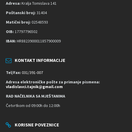
Adresa:
Kralja Tomislava 141
Poštanski broj:
31404
Matični broj:
02548593
OIB:
17797796502
IBAN:
HR8823900011857900009
KONTAKT INFORMACIJE
Tel/Fax:
031/391-007
Adresa elektroničke pošte za primanje pismena:
vladislavci.tajnik@gmail.com
RAD NAČELNIKA SA MJEŠTANIMA
Četvrtkom od 09:00h do 12:00h
KORISNE POVEZNICE