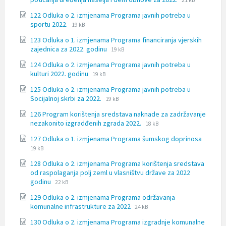
21 kB
extension:
size:
122 Odluka o 2. izmjenama Programa javnih potreba u
docx
File
File
sportu 2022.
19 kB
extension:
size:
123 Odluka o 1. izmjenama Programa financiranja vjerskih
docx
File
File
zajednica za 2022. godinu
19 kB
extension:
size:
124 Odluka o 2. izmjenama Programa javnih potreba u
docx
File
File
kulturi 2022. godinu
19 kB
extension:
size:
125 Odluka o 2. izmjenama Programa javnih potreba u
docx
File
File
Socijalnoj skrbi za 2022.
19 kB
extension:
size:
126 Program korištenja sredstava naknade za zadržavanje
docx
File
File
nezakonito izgradđenih zgrada 2022.
18 kB
extension:
size:
File
File
127 Odluka o 1. izmjenama Programa šumskog doprinosa
docx
extensi
size:
19 kB
docx
128 Odluka o 2. izmjenama Programa korištenja sredstava
od raspolaganja polj zeml u vlasništvu države za 2022
File
File
godinu
22 kB
extension:
size:
129 Odluka o 2. izmjenama Programa održavanja
docx
File
File
komunalne infrastrukture za 2022
24 kB
extension:
size:
130 Odluka o 2. izmjenama Programa izgradnje komunalne
docx