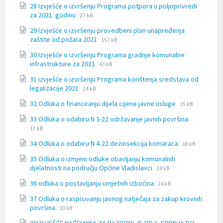
28 Izvješće o izvršenju Programa potpora u poljoprivredi
docx
File
File
za 2021. godinu
27 kB
extension:
size:
29 Izvješće o izvršenju provedbeni plan unapređenja
docx
File
File
zaštite od požara 2021
157 kB
extension:
size:
30 Izvješće o izvršenju Programa gradnje komunalne
doc
File
File
infrastrukture za 2021
43 kB
extension:
size:
31 izvješće o izvršenju Programa korištenja sredstava od
docx
File
File
legalizacije 2021
24 kB
extension:
size:
File
File
32 Odluka o financiranju dijela cijene javne usluge
docx
35 kB
extension:
size:
File
File
33 Odluka o odabiru N 3-22 održavanje javnih površina
docx
extension:
size:
17 kB
docx
File
File
34 Odluka o odabiru N 4-22 dezinsekcija komaraca
18 kB
extension:
size:
35 Odluka o izmjeni odluke obavljanju komunalnih
docx
File
File
djelatnosti na području Općine Vladislavci
24 kB
extension:
size:
File
File
36 odluka o postavljanju umjetnih izbočina
docx
24 kB
extension:
size:
37 Odluka o raspisivanju javnog natječaja za zakup krovnih
docx
File
File
površina
30 kB
extension:
size: