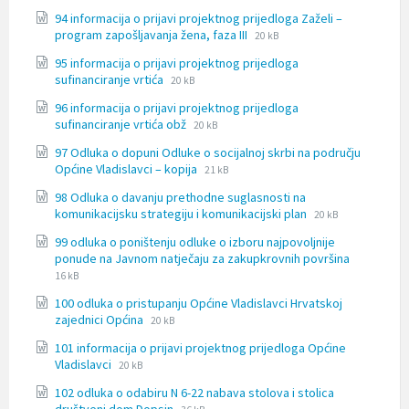
docx
94 informacija o prijavi projektnog prijedloga Zaželi –
File
File
program zapošljavanja žena, faza III
20 kB
extension:
size:
95 informacija o prijavi projektnog prijedloga
docx
File
File
sufinanciranje vrtića
20 kB
extension:
size:
96 informacija o prijavi projektnog prijedloga
docx
File
File
sufinanciranje vrtića obž
20 kB
extension:
size:
97 Odluka o dopuni Odluke o socijalnoj skrbi na području
docx
File
File
Općine Vladislavci – kopija
21 kB
extension:
size:
98 Odluka o davanju prethodne suglasnosti na
docx
File
File
komunikacijsku strategiju i komunikacijski plan
20 kB
extension:
size:
99 odluka o poništenju odluke o izboru najpovoljnije
docx
File
File
ponude na Javnom natječaju za zakupkrovnih površina
extension:
size:
16 kB
docx
100 odluka o pristupanju Općine Vladislavci Hrvatskoj
File
File
zajednici Općina
20 kB
extension:
size:
101 informacija o prijavi projektnog prijedloga Općine
docx
File
File
Vladislavci
20 kB
extension:
size:
102 odluka o odabiru N 6-22 nabava stolova i stolica
docx
File
File