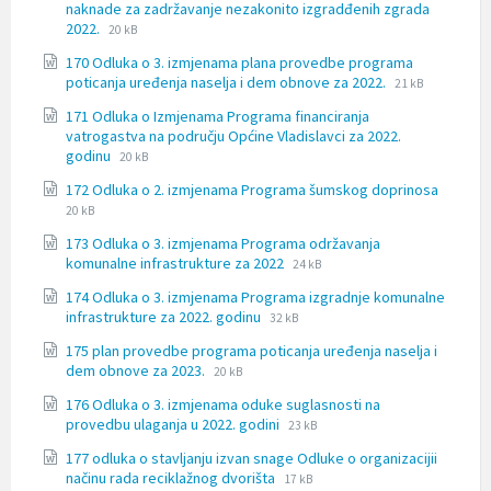
naknade za zadržavanje nezakonito izgradđenih zgrada
File
File
2022.
20 kB
extension:
size:
170 Odluka o 3. izmjenama plana provedbe programa
docx
File
File
poticanja uređenja naselja i dem obnove za 2022.
21 kB
extension:
size:
171 Odluka o Izmjenama Programa financiranja
docx
vatrogastva na području Općine Vladislavci za 2022.
File
File
godinu
20 kB
extension:
size:
File
File
172 Odluka o 2. izmjenama Programa šumskog doprinosa
docx
extensi
size:
20 kB
docx
173 Odluka o 3. izmjenama Programa održavanja
File
File
komunalne infrastrukture za 2022
24 kB
extension:
size:
174 Odluka o 3. izmjenama Programa izgradnje komunalne
docx
File
File
infrastrukture za 2022. godinu
32 kB
extension:
size:
175 plan provedbe programa poticanja uređenja naselja i
docx
File
File
dem obnove za 2023.
20 kB
extension:
size:
176 Odluka o 3. izmjenama oduke suglasnosti na
docx
File
File
provedbu ulaganja u 2022. godini
23 kB
extension:
size:
177 odluka o stavljanju izvan snage Odluke o organizacijii
docx
File
File
načinu rada reciklažnog dvorišta
17 kB