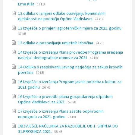
File
t
File
Erne Kiša
17 kB
extension:
i
size:
12 odluka o izmjeni odluke obavljanju komunalnih
docx
.
File
File
djelatnosti na području Općine Vladislavci
24 kB
extension:
size:
13 Izvješće o primjeni agrotehničkih mjera za 2021. godinu
docx
File
File
37 kB
extension:
size:
File
File
13 odluka o postavljanju umjetnih izbočina
docx
24 kB
extension:
size:
14 Izvješće o izvršenju Plana provedbe Programa uređenja
docx
File
File
naselja i demografske obnove za 2021
42 kB
extension:
size:
14 Odluka o raspisivanju javnog natječaja za zakup krovnih
docx
File
File
površina
30 kB
extension:
size:
16 Izvješće o izvršenju Program javnih potreba u kulturi za
docx
File
File
2021 godinu
26 kB
extension:
size:
16 Izvješće o provedbi plana gospodarenja otpadom
docx
File
File
Općine Vladislavci za 2021.
57 kB
extension:
size:
17 izvješće o izvršenju Plana zaštite odprirodnih
docx
File
File
nepogoda za 2021. godinu
24 kB
extension:
size:
18IZVJEŠĆE NAČELNIKA ZA RAZDOBLJE OD 1. SRPNJA DO
docx
File
File
31.PROSINCA 2021.
58 kB