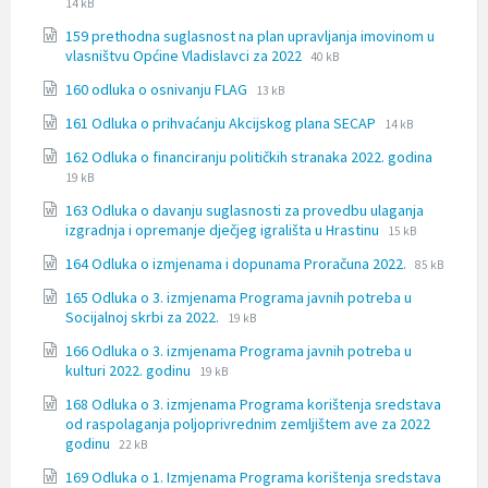
File
File
14 kB
extension:
size:
159 prethodna suglasnost na plan upravljanja imovinom u
docx
File
File
vlasništvu Općine Vladislavci za 2022
40 kB
extension:
size:
File
File
160 odluka o osnivanju FLAG
13 kB
docx
extension:
size:
File
File
161 Odluka o prihvaćanju Akcijskog plana SECAP
docx
14 kB
extension:
size:
File
File
162 Odluka o financiranju političkih stranaka 2022. godina
docx
extensi
size:
19 kB
docx
163 Odluka o davanju suglasnosti za provedbu ulaganja
File
File
izgradnja i opremanje dječjeg igrališta u Hrastinu
15 kB
extension:
size:
File
File
164 Odluka o izmjenama i dopunama Proračuna 2022.
docx
85 kB
extension:
size:
165 Odluka o 3. izmjenama Programa javnih potreba u
docx
File
File
Socijalnoj skrbi za 2022.
19 kB
extension:
size:
166 Odluka o 3. izmjenama Programa javnih potreba u
docx
File
File
kulturi 2022. godinu
19 kB
extension:
size:
168 Odluka o 3. izmjenama Programa korištenja sredstava
docx
od raspolaganja poljoprivrednim zemljištem ave za 2022
File
File
godinu
22 kB
extension:
size:
169 Odluka o 1. Izmjenama Programa korištenja sredstava
docx