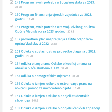
File
File
149 Program javnih potreba u Socijalnoj skrbi za 2023.
docx
extension:
size:
20 kB
docx
150 Program financiranja vjerskih zajednica za 2023.
File
File
godinu
19 kB
extension:
size:
151 Program javnih potreba u razvoju civilnog društva
docx
File
File
Općine Vladislavci za 2023. godinu
20 kB
extension:
size:
152 provedbeni plan unapređenja zaštite od požara-
docx
File
File
općina Vladislavci 2022
25 kB
extension:
size:
153 Odluka o suglasnosti na provedbu ulaganja u 2023.
docx
File
File
godini
20 kB
extension:
size:
154 odluka o izmjenama Odluke o koeficijentima za
docx
File
File
obračun plaće službenika JUO
32 kB
extension:
size:
File
File
155 odluka o demografskim mjerama
doc
31 kB
extension:
size:
156 Odluka o izmjeni odluke o ostvarivanju prana na
docx
File
File
novčanu pomoć za novorođeno dijete
15 kB
extension:
size:
157 Odluka o izmjeni Odluke o dodjeli studentskih
docx
File
File
stipendija
14 kB
extension:
size:
158 Odluka o izmjeni Odluke o dodjeli učeničkih stipendija
docx