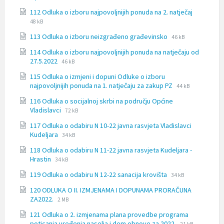
extension:
size:
File
File
112 Odluka o izboru najpovoljnijih ponuda na 2. natječaj
docx
extension
size:
48 kB
doc
File
File
113 Odluka o izboru neizgrađeno građevinsko
46 kB
extension:
size:
114 Odluka o izboru najpovoljnijih ponuda na natječaju od
doc
File
File
27.5.2022
46 kB
extension:
size:
115 Odluka o izmjeni i dopuni Odluke o izboru
doc
File
File
najpovoljnijih ponuda na 1. natječaju za zakup PZ
44 kB
extension:
size:
116 Odluka o socijalnoj skrbi na području Općine
doc
File
File
Vladislavci
72 kB
extension:
size:
117 Odluka o odabiru N 10-22 javna rasvjeta Vladislavci
doc
File
File
Kudeljara
34 kB
extension:
size:
118 Odluka o odabiru N 11-22 javna rasvjeta Kudeljara -
docx
File
File
Hrastin
34 kB
extension:
size:
File
File
119 Odluka o odabiru N 12-22 sanacija krovišta
docx
34 kB
extension:
size:
120 ODLUKA O II. IZMJENAMA I DOPUNAMA PRORAČUNA
docx
File
File
ZA2022.
2 MB
extension:
size:
121 Odluka o 2. izmjenama plana provedbe programa
doc
File
File
poticanja uređenja naselja i dem obnove za 2022.