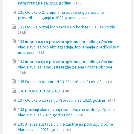
File
File
infrastrukture za 2022. godinu
31 kB
extension:
size:
131 Odluka o 2. izmjenama oduke suglasnosti na
docx
File
File
provedbu ulaganja u 2022. godini
23 kB
extension:
size:
File
File
132 Odluka o izmj idop Odluke o korištenju služb vozila
docx
extension
size:
23 kB
docx
133 informacija o prijavi projektnog prijedloga Općine
Vladislavci za projekt izgradnja, iopremanje predškolskih
File
File
ustanova
18 kB
extension:
size:
134 informacija o prijavi projektnog prijedloga Općine
docx
File
File
Vladislavci za izradustrategije zelene urbane obnove
extension:
size:
18 kB
docx
File
File
135 Odluka o odabiru N 13-22 dječji vrtić i okoliš
17 kB
extension:
size:
File
File
136 PRORAČUN ZA 2023
4 MB
docx
extension:
size:
File
File
137 Odluka o izvršenju Proračuna za 2023. godinu
doc
26 kB
extension:
size:
138 godišnji plan davanja koncesija na području Općine
docx
File
File
Vladislavci za 2022. godinu.doc
17 kB
extension:
size:
139 Analiza sustava civilne zaštite na području Općine
docx
File
File
Vladislavci u 2021. godiji
28 kB