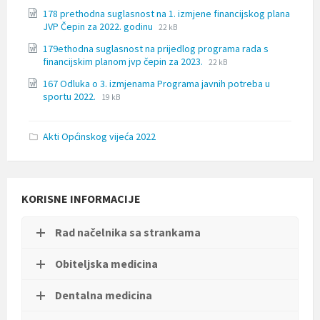
extension:
size:
178 prethodna suglasnost na 1. izmjene financijskog plana
docx
File
File
JVP Čepin za 2022. godinu
22 kB
extension:
size:
179ethodna suglasnost na prijedlog programa rada s
docx
File
File
financijskim planom jvp čepin za 2023.
22 kB
extension:
size:
167 Odluka o 3. izmjenama Programa javnih potreba u
docx
File
File
sportu 2022.
19 kB
extension:
size:
docx
Akti Općinskog vijeća 2022
KORISNE INFORMACIJE
Rad načelnika sa strankama
Obiteljska medicina
Dentalna medicina