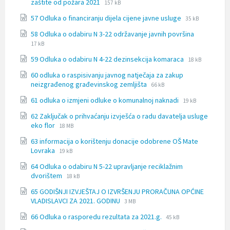
File
File
zaštite od požara 2021
157 kB
extension:
size:
File
File
57 Odluka o financiranju dijela cijene javne usluge
doc
35 kB
extension:
size:
File
File
58 Odluka o odabiru N 3-22 održavanje javnih površina
docx
extension:
size:
17 kB
docx
File
File
59 Odluka o odabiru N 4-22 dezinsekcija komaraca
18 kB
extension:
size:
60 odluka o raspisivanju javnog natječaja za zakup
docx
File
File
neizgrađenog građevinskog zemljišta
66 kB
extension:
size:
File
File
61 odluka o izmjeni odluke o komunalnoj naknadi
docx
19 kB
extension:
size:
62 Zaključak o prihvaćanju izvješća o radu davatelja usluge
docx
File
File
eko flor
18 MB
extension:
size:
63 informacija o korištenju donacije odobrene OŠ Mate
docx
File
File
Lovraka
19 kB
extension:
size:
64 Odluka o odabiru N 5-22 upravljanje reciklažnim
docx
File
File
dvorištem
18 kB
extension:
size:
65 GODIŠNJI IZVJEŠTAJ O IZVRŠENJU PRORAČUNA OPĆINE
docx
File
File
VLADISLAVCI ZA 2021. GODINU
3 MB
extension:
size:
File
File
66 Odluka o rasporedu rezultata za 2021.g.
doc
45 kB
extension:
size: