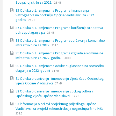
File
File
Socijalnoj skrbi za 2022.
23 kB
extension:
size:
85 Odluka o 1. izmjenama Programa financiranja
docx
vatrogastva na području Općine Vladislavci za 2022.
File
File
godinu
24 kB
extension:
size:
87 Odluka o 1. izmjenama Programa korištenja sredstava
docx
File
File
od raspolaganja pz
28 kB
extension:
size:
88 Odluka o 1. izmjenama Programaodržavanja komunalne
docx
File
File
infrastrukture za 2022
33 kB
extension:
size:
89 Odluka o 1. izmjenama Programa izgradnje komunalne
docx
File
File
infrastrukture za 2022. godinu
50 kB
extension:
size:
90 Odluka o 1. izmjenama oduke suglasnosti na provedbu
docx
File
File
ulaganja u 2022. godini
31 kB
extension:
size:
91 Odluka o osnivanju i imenovanju Vijeća časti Općinskog
docx
File
File
vijeća Općine Vladislavci
17 kB
extension:
size:
92 Odluka o osnivanju i imenovanju Etičkog odbora
docx
File
File
Općinskog vijeća Općine Vladislavci
17 kB
extension:
size:
93 informacija o prijavi projektnog prijedloga Općine
docx
File
File
Vladislavci za projekt rekonstrukcija nogostupa Erne Kiša
extensi
size:
20 kB