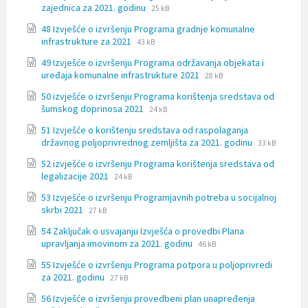
File
File
zajednica za 2021. godinu
25 kB
extension:
size:
48 Izvješće o izvršenju Programa gradnje komunalne
docx
File
File
infrastrukture za 2021
43 kB
extension:
size:
49 Izvješće o izvršenju Programa održavanja objekata i
docx
File
File
uređaja komunalne infrastrukture 2021
28 kB
extension:
size:
50 izvješće o izvršenju Programa korištenja sredstava od
docx
File
File
šumskog doprinosa 2021
24 kB
extension:
size:
51 Izvješće o korištenju sredstava od raspolaganja
docx
File
File
državnog poljoprivrednog zemljišta za 2021. godinu
33 kB
extension:
size:
52 izvješće o izvršenju Programa korištenja sredstava od
docx
File
File
legalizacije 2021
24 kB
extension:
size:
53 Izvješće o izvršenju Programjavnih potreba u socijalnoj
docx
File
File
skrbi 2021
27 kB
extension:
size:
54 Zaključak o usvajanju Izvješća o provedbi Plana
docx
File
File
upravljanja imovinom za 2021. godinu
46 kB
extension:
size:
55 Izvješće o izvršenju Programa potpora u poljoprivredi
docx
File
File
za 2021. godinu
27 kB
extension:
size:
56 Izvješće o izvršenju provedbeni plan unapređenja
docx