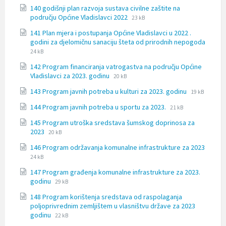
extension:
size:
140 godišnji plan razvoja sustava civilne zaštite na
docx
File
File
području Općine Vladislavci 2022
23 kB
extension:
size:
141 Plan mjera i postupanja Općine Vladislavci u 2022 .
docx
godini za djelomičnu sanaciju šteta od prirodnih nepogoda
File
File
24 kB
extension:
size:
142 Program financiranja vatrogastva na području Općine
docx
File
File
Vladislavci za 2023. godinu
20 kB
extension:
size:
File
File
143 Program javnih potreba u kulturi za 2023. godinu
docx
19 kB
extension:
size:
File
File
144 Program javnih potreba u sportu za 2023.
21 kB
docx
extension:
size:
145 Program utroška sredstava šumskog doprinosa za
docx
File
File
2023
20 kB
extension:
size:
146 Program održavanja komunalne infrastrukture za 2023
docx
File
File
24 kB
extension:
size:
147 Program građenja komunalne infrastrukture za 2023.
docx
File
File
godinu
29 kB
extension:
size:
148 Program korištenja sredstava od raspolaganja
docx
poljoprivrednim zemljištem u vlasništvu države za 2023
File
File
godinu
22 kB
extension:
size: