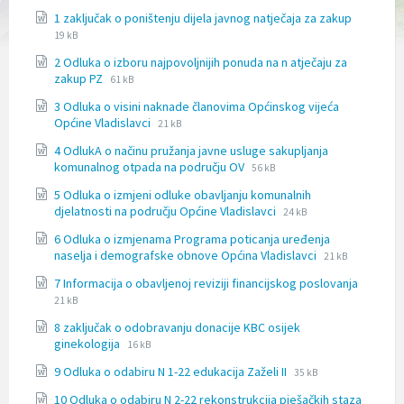
l
File
File
1 zaključak o poništenju dijela javnog natječaja za zakup
j
extensio
size:
19 kB
u
docx
č
2 Odluka o izboru najpovoljnijih ponuda na n atječaju za
u
File
File
zakup PZ
61 kB
j
extension:
size:
e
3 Odluka o visini naknade članovima Općinskog vijeća
doc
File
File
s
Općine Vladislavci
21 kB
extension:
size:
u
4 OdlukA o načinu pružanja javne usluge sakupljanja
docx
s
File
File
komunalnog otpada na području OV
56 kB
t
extension:
size:
a
5 Odluka o izmjeni odluke obavljanju komunalnih
docx
v
File
File
djelatnosti na području Općine Vladislavci
24 kB
p
extension:
size:
r
6 Odluka o izmjenama Programa poticanja uređenja
docx
i
File
File
naselja i demografske obnove Općina Vladislavci
21 kB
s
extension:
size:
File
File
7 Informacija o obavljenoj reviziji financijskog poslovanja
t
docx
extensi
size:
u
21 kB
docx
p
8 zaključak o odobravanju donacije KBC osijek
a
File
File
ginekologija
16 kB
č
extension:
size:
n
File
File
9 Odluka o odabiru N 1-22 edukacija Zaželi II
docx
35 kB
o
extension:
size:
s
10 Odluka o odabiru N 2-22 rekonstrukcija pješačkih staza
docx