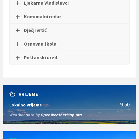
Ljekarna Vladislavci
Komunalni redar
Dječji vrtić
Osnovna škola
Poštanski ured
VRIJEME
9:50
Lokalno vrijeme
Weather data by
OpenWeatherMap.org