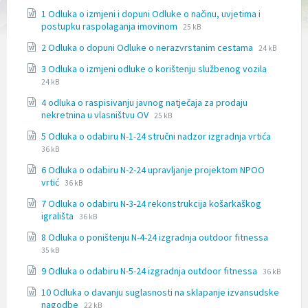
l
1 Odluka o izmjeni i dopuni Odluke o načinu, uvjetima i
j
File
File
postupku raspolaganja imovinom
25 kB
u
extension:
size:
č
File
File
2 Odluka o dopuni Odluke o nerazvrstanim cestama
docx
24 kB
u
extension:
size:
File
File
j
3 Odluka o izmjeni odluke o korištenju službenog vozila
docx
extension
size:
e
24 kB
docx
s
4 odluka o raspisivanju javnog natječaja za prodaju
u
File
File
nekretnina u vlasništvu OV
25 kB
s
extension:
size:
t
File
File
5 Odluka o odabiru N-1-24 stručni nadzor izgradnja vrtića
docx
a
extensio
size:
36 kB
v
docx
p
6 Odluka o odabiru N-2-24 upravljanje projektom NPOO
r
File
File
vrtić
36 kB
i
extension:
size:
7 Odluka o odabiru N-3-24 rekonstrukcija košarkaškog
s
docx
File
File
igrališta
t
36 kB
extension:
size:
u
File
File
8 Odluka o poništenju N-4-24 izgradnja outdoor fitnessa
docx
p
extensio
size:
35 kB
a
docx
č
File
File
9 Odluka o odabiru N-5-24 izgradnja outdoor fitnessa
36 kB
n
extension:
size:
o
10 Odluka o davanju suglasnosti na sklapanje izvansudske
docx
File
s
File
nagodbe
22 kB