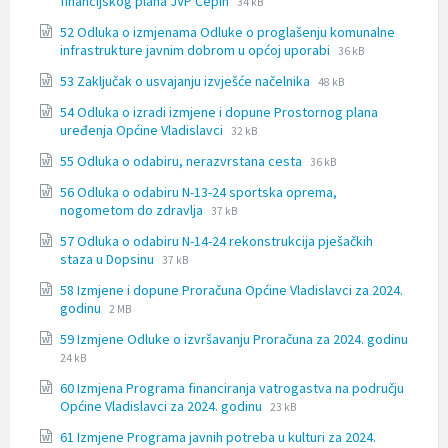
File
financijskog plana JVP Čepin
34 kB
extension:
size:
52 Odluka o izmjenama Odluke o proglašenju komunalne
docx
File
File
infrastrukture javnim dobrom u općoj uporabi
36 kB
extension:
size:
File
File
53 Zaključak o usvajanju izvješće načelnika
48 kB
docx
extension:
size:
54 Odluka o izradi izmjene i dopune Prostornog plana
docx
File
File
uređenja Općine Vladislavci
32 kB
extension:
size:
File
File
55 Odluka o odabiru, nerazvrstana cesta
docx
36 kB
extension:
size:
56 Odluka o odabiru N-13-24 sportska oprema,
docx
File
File
nogometom do zdravlja
37 kB
extension:
size:
57 Odluka o odabiru N-14-24 rekonstrukcija pješačkih
docx
File
File
staza u Dopsinu
37 kB
extension:
size:
58 Izmjene i dopune Proračuna Općine Vladislavci za 2024.
docx
File
File
godinu
2 MB
extension:
size:
59 Izmjene Odluke o izvršavanju Proračuna za 2024. godinu
doc
File
File
24 kB
extension:
size:
60 Izmjena Programa financiranja vatrogastva na području
docx
File
File
Općine Vladislavci za 2024. godinu
23 kB
extension:
size:
61 Izmjene Programa javnih potreba u kulturi za 2024.
docx