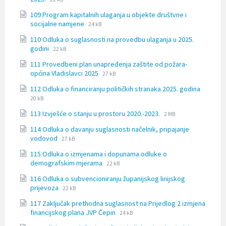
extension:
size:
109 Program kapitalnih ulaganja u objekte društvne i
docx
File
File
socijalne namjene
24 kB
extension:
size:
110 Odluka o suglasnosti na provedbu ulaganja u 2025.
docx
File
File
godini
22 kB
extension:
size:
111 Provedbeni plan unapređenja zaštite od požara-
docx
File
File
općina Vladislavci 2025
27 kB
extension:
size:
File
File
112 Odluka o financiranju političkih stranaka 2025. godina
docx
extensi
size:
20 kB
docx
File
File
113 Izvješće o stanju u prostoru 2020.-2023.
2 MB
extension:
size:
114 Odluka o davanju suglasnosti načelnik, pripajanje
docx
File
File
vodovod
27 kB
extension:
size:
115 Odluka o izmjenama i dopunama odluke o
docx
File
File
demografskim mjerama
22 kB
extension:
size:
116 Odluka o subvencioniranju županijskog linijskog
docx
File
File
prijevoza
22 kB
extension:
size:
117 Zaključak prethodna suglasnost na Prijedlog 2 izmjena
docx
File
File
financijskog plana JVP Čepin
24 kB
extension:
size: