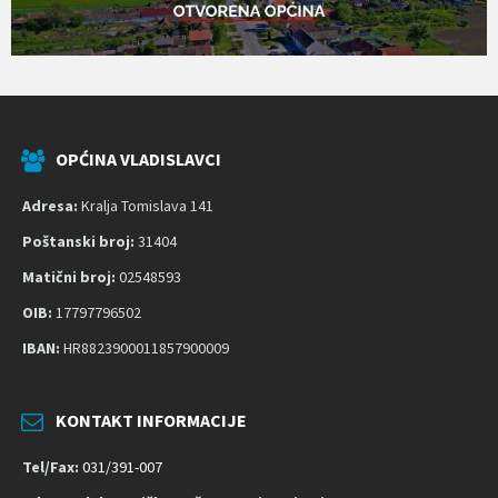
OPĆINA VLADISLAVCI
Adresa:
Kralja Tomislava 141
Poštanski broj:
31404
Matični broj:
02548593
OIB:
17797796502
IBAN:
HR8823900011857900009
KONTAKT INFORMACIJE
Tel/Fax:
031/391-007