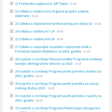
size:
File
File
21 Prethodna suglasnost JVP Čepin
25 kB
docx
extension:
size:
22 Odluka o odabiru N-6-24 glavni projekti solarne
docx
File
File
elektrane
36 kB
extension:
size:
File
File
23 Odluka o dopuštenom prekoračenju po računu (1)
docx
19 kB
extension:
size:
File
File
24 Odluka o odabiru N 7-24
36 kB
docx
extension:
size:
File
File
25 Odluka o odabiru N 8-24
docx
36 kB
extension:
size:
27 Odluka o raspodjeli rezultata i rasporedu višak u
docx
File
File
Proračunu Općine Vladislavci za 2023. godinu
22 kB
extension:
size:
28 Izvješće o izvršenju Plana provedbe Programa uređenja
docx
File
File
naselja i demografske obnove za 2023
32 kB
extension:
size:
29 Izvješće o izvršenju Program javnih potreba u kulturi za
docx
File
File
2023. godinu
28 kB
extension:
size:
30 Izvješće o izvršenju Program javnih potreba za razvoj
docx
File
File
civilnog drušva 2023.
26 kB
extension:
size:
31 Izvješće o izvršenju Program javnih potreba u sportu za
docx
File
File
2023. godinu
28 kB
extension:
size:
32 Izvješće o izvršenju Programa financiranja vatrogastva
docx