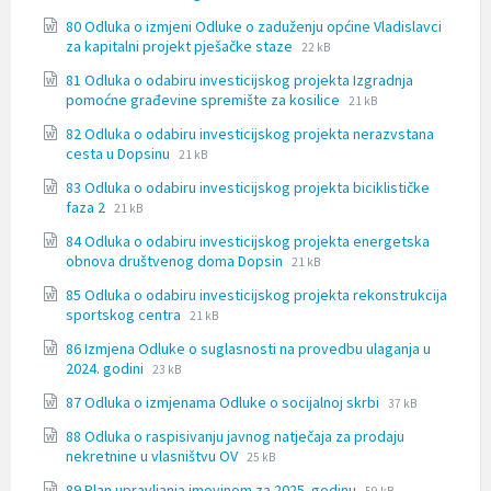
extension:
size:
80 Odluka o izmjeni Odluke o zaduženju općine Vladislavci
docx
File
File
za kapitalni projekt pješačke staze
22 kB
extension:
size:
81 Odluka o odabiru investicijskog projekta Izgradnja
docx
File
File
pomoćne građevine spremište za kosilice
21 kB
extension:
size:
82 Odluka o odabiru investicijskog projekta nerazvstana
docx
File
File
cesta u Dopsinu
21 kB
extension:
size:
83 Odluka o odabiru investicijskog projekta biciklističke
docx
File
File
faza 2
21 kB
extension:
size:
84 Odluka o odabiru investicijskog projekta energetska
docx
File
File
obnova društvenog doma Dopsin
21 kB
extension:
size:
85 Odluka o odabiru investicijskog projekta rekonstrukcija
docx
File
File
sportskog centra
21 kB
extension:
size:
86 Izmjena Odluke o suglasnosti na provedbu ulaganja u
docx
File
File
2024. godini
23 kB
extension:
size:
File
File
87 Odluka o izmjenama Odluke o socijalnoj skrbi
docx
37 kB
extension:
size:
88 Odluka o raspisivanju javnog natječaja za prodaju
docx
File
File
nekretnine u vlasništvu OV
25 kB
extension:
size:
File
File
89 Plan upravljanja imovinom za 2025. godinu