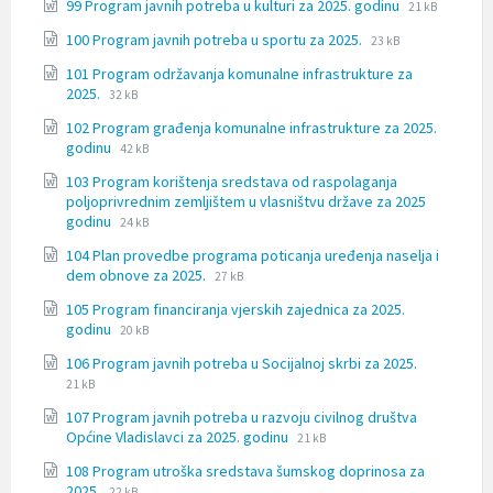
File
File
99 Program javnih potreba u kulturi za 2025. godinu
docx
21 kB
extension:
size:
File
File
100 Program javnih potreba u sportu za 2025.
23 kB
docx
extension:
size:
101 Program održavanja komunalne infrastrukture za
docx
File
File
2025.
32 kB
extension:
size:
102 Program građenja komunalne infrastrukture za 2025.
docx
File
File
godinu
42 kB
extension:
size:
103 Program korištenja sredstava od raspolaganja
docx
poljoprivrednim zemljištem u vlasništvu države za 2025
File
File
godinu
24 kB
extension:
size:
104 Plan provedbe programa poticanja uređenja naselja i
docx
File
File
dem obnove za 2025.
27 kB
extension:
size:
105 Program financiranja vjerskih zajednica za 2025.
docx
File
File
godinu
20 kB
extension:
size:
File
File
106 Program javnih potreba u Socijalnoj skrbi za 2025.
docx
extension:
size:
21 kB
docx
107 Program javnih potreba u razvoju civilnog društva
File
File
Općine Vladislavci za 2025. godinu
21 kB
extension:
size:
108 Program utroška sredstava šumskog doprinosa za
docx
File
File
2025.
22 kB