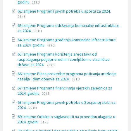
File
File
godinu
21 kB
extension:
size:
File
File
62 Izmjene Programa javnih potreba u sportu za 2024.
docx
extension:
size:
24 kB
docx
63 Izmjene Programa održavanja komunalne infrastrukture
File
File
za 2024.
33 kB
extension:
size:
64 Izmjene Programa građenja komunalne infrastrukture
docx
File
File
za 2024. godinu
42 kB
extension:
size:
65 Izmjene Programa korištenja sredstava od
docx
raspolaganja poljoprivrednim zemljištem u vlasništvu
File
File
države za 2024.
25 kB
extension:
size:
66 Izmjene Plana provedbe programa poticanja uređenja
docx
File
File
naselja i dem obnove za 2024.
28 kB
extension:
size:
67 Izmjene Programa financiranja vjerskih zajednica za
docx
File
File
2024. godinu
20 kB
extension:
size:
68 Izmjene Programa javnih potreba u Socijalnoj skrbi za
docx
File
File
2024.
22 kB
extension:
size:
69 Izmjene Odluke o suglasnosti na provedbu ulaganja u
docx
File
File
2024. godini
34 kB
extension:
size: