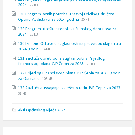
docx
File
File
2024.
22 kB
extension:
size:
128 Program javnih potreba u razvoju civilnog društva
docx
File
File
Općine Vladislavci za 2024. godinu
20 kB
extension:
size:
129 Program utroška sredstava šumskog doprinosa za
docx
File
File
2024.
22 kB
extension:
size:
130 Izmjene Odluke o suglasnosti na provedbu ulaganja u
docx
File
File
2024. godini
34 kB
extension:
size:
131 Zaključak prethodna suglasnost na Prijedlog
docx
File
File
financijskog plana JVP Čepin za 2025.
26 kB
extension:
size:
132 Prijedlog Financijskog plana JVP Čepin za 2025. godinu
docx
File
File
za Osnivače
103 kB
extension:
size:
133 Zaključak usvajanje Izvješća o radu JVP Čepin za 2023.
docx
File
File
37 kB
extension:
size:
docx
Akti Općinskog vijeća 2024