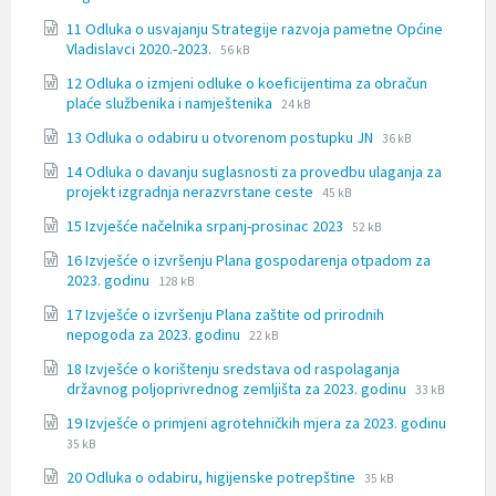
extension:
t
size:
11 Odluka o usvajanju Strategije razvoja pametne Općine
docx
i
File
File
Vladislavci 2020.-2023.
56 kB
.
extension:
size:
12 Odluka o izmjeni odluke o koeficijentima za obračun
docx
File
File
plaće službenika i namještenika
24 kB
extension:
size:
File
File
13 Odluka o odabiru u otvorenom postupku JN
docx
36 kB
extension:
size:
14 Odluka o davanju suglasnosti za provedbu ulaganja za
docx
File
File
projekt izgradnja nerazvrstane ceste
45 kB
extension:
size:
File
File
15 Izvješće načelnika srpanj-prosinac 2023
docx
52 kB
extension:
size:
16 Izvješće o izvršenju Plana gospodarenja otpadom za
docx
File
File
2023. godinu
128 kB
extension:
size:
17 Izvješće o izvršenju Plana zaštite od prirodnih
docx
File
File
nepogoda za 2023. godinu
22 kB
extension:
size:
18 Izvješće o korištenju sredstava od raspolaganja
docx
File
File
državnog poljoprivrednog zemljišta za 2023. godinu
33 kB
extension:
size:
19 Izvješće o primjeni agrotehničkih mjera za 2023. godinu
docx
File
File
35 kB
extension:
size:
File
File
20 Odluka o odabiru, higijenske potrepštine
docx
35 kB
extension: