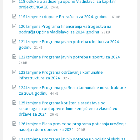
118 odluka o zaduženju općine Vladislavci za kapitalni
docx
File
File
projekt ENGAGE
24 kB
extension:
size:
File
File
119 Izmjene i dopune Proračuna za 2024. godinu
docx
161 kB
extension:
size:
120 Izmjena Programa financiranja vatrogastva na
docx
File
File
području Općine Vladislavci za 2024. godinu
23 kB
extension:
size:
121 Izmjene Programa javnih potreba u kulturi za 2024.
docx
File
File
godinu
21 kB
extension:
size:
File
File
122 Izmjene Programa javnih potreba u sportu za 2024.
docx
extension
size:
24 kB
docx
123 Izmjene Programa održavanja komunalne
File
File
infrastrukture za 2024.
32 kB
extension:
size:
124 Izmjene Programa građenja komunalne infrastrukture
docx
File
File
za 2024. godinu
44 kB
extension:
size:
125 Izmjene Programa korištenja sredstava od
docx
raspolaganja poljoprivrednim zemljištem u vlasništvu
File
File
države za 2024.
26 kB
extension:
size:
126 Izmjene Plana provedbe programa poticanja uređenja
docx
File
File
naselja i dem obnove za 2024.
29 kB
extension:
size:
127 Izmjene Programa javnih potreba u Socijalnoj skrbi za