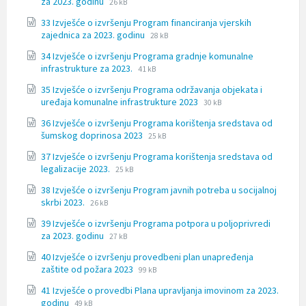
File
File
za 2023. godinu
26 kB
extension:
size:
33 Izvješće o izvršenju Program financiranja vjerskih
docx
File
File
zajednica za 2023. godinu
28 kB
extension:
size:
34 Izvješće o izvršenju Programa gradnje komunalne
docx
File
File
infrastrukture za 2023.
41 kB
extension:
size:
35 Izvješće o izvršenju Programa održavanja objekata i
docx
File
File
uređaja komunalne infrastrukture 2023
30 kB
extension:
size:
36 Izvješće o izvršenju Programa korištenja sredstava od
docx
File
File
šumskog doprinosa 2023
25 kB
extension:
size:
37 Izvješće o izvršenju Programa korištenja sredstava od
docx
File
File
legalizacije 2023.
25 kB
extension:
size:
38 Izvješće o izvršenju Program javnih potreba u socijalnoj
docx
File
File
skrbi 2023.
26 kB
extension:
size:
39 Izvješće o izvršenju Programa potpora u poljoprivredi
docx
File
File
za 2023. godinu
27 kB
extension:
size:
40 Izvješće o izvršenju provedbeni plan unapređenja
docx
File
File
zaštite od požara 2023
99 kB
extension:
size:
41 Izvješće o provedbi Plana upravljanja imovinom za 2023.
docx
File
File
godinu
49 kB