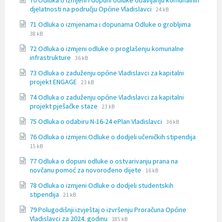
70 Odluka o izmjeni i dopuni odluke obavljanju komunalnih
docx
File
File
djelatnosti na području Općine Vladislavci
24 kB
extension:
size:
File
File
71 Odluka o izmjenama i dopunama Odluke o grobljima
docx
extension
size:
38 kB
docx
72 Odluka o izmjeni odluke o proglašenju komunalne
File
File
infrastrukture
36 kB
extension:
size:
73 Odluka o zaduženju općine Vladislavci za kapitalni
docx
File
File
projekt ENGAGE
23 kB
extension:
size:
74 Odluka o zaduženju općine Vladislavci za kapitalni
docx
File
File
projekt pješačke staze
23 kB
extension:
size:
File
File
75 Odluka o odabiru N-16-24 ePlan Vladislavci
docx
36 kB
extension:
size:
File
File
76 Odluka o izmjeni Odluke o dodjeli učeničkih stipendija
docx
extensio
size:
15 kB
docx
77 Odluka o dopuni odluke o ostvarivanju prana na
File
File
novčanu pomoć za novorođeno dijete
16 kB
extension:
size:
78 Odluka o izmjeni Odluke o dodjeli studentskih
docx
File
File
stipendija
21 kB
extension:
size:
79 Polugodišnji izvještaj o izvršenju Proračuna Općine
docx
File
File
Vladislavci za 2024. godinu
185 kB