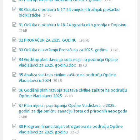
docx
59 kB
extension:
size:
90 Odluka o odabiru N-17-24 vanjski stručnjak pješačko-
docx
File
File
biciklističke
37 kB
extension:
size:
91 Odluka o odabiru N-18-24 ograda oko groblja u Dopsinu
docx
File
File
19 kB
extension:
size:
File
File
92 PRORAČUN ZA 2025. GODINU
docx
198 kB
extension:
size:
File
File
93 Odluka o izvršenju Proračuna za 2025. godinu
docx
30 kB
extension:
size:
94 Godišnji plan davanja koncesija na području Općine
docx
File
File
Vladislavci za 2025. godinu.doc
19 kB
extension:
size:
95 Analiza sustava civilne zaštite na području Općine
docx
File
File
Vladislavci u 2024
30 kB
extension:
size:
96 Godišnji plan razvoja sustava civilne zaštite na području
docx
File
File
Općine Vladislavci 2025
25 kB
extension:
size:
97 Plan mjera i postupanja Općine Vladislavci u 2025 .
docx
godini za djelomičnu sanaciju šteta od prirodnih nepogoda
File
File
26 kB
extension:
size:
98 Program financiranja vatrogastva na području Općine
docx
File
File
Vladislavci za 2025. godinu
22 kB
extension:
size: