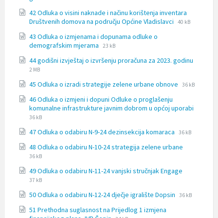
extension:
size:
42 Odluka o visini naknade i načinu korištenja inventara
docx
File
File
Društvenih domova na području Općine Vladislavci
40 kB
extension:
size:
43 Odluka o izmjenama i dopunama odluke o
docx
File
File
demografskim mjerama
23 kB
extension:
size:
File
File
44 godišni izvještaj o izvršenju proračuna za 2023. godinu
docx
extensi
size:
2 MB
doc
File
File
45 Odluka o izradi strategije zelene urbane obnove
36 kB
extension:
size:
46 Odluka o izmjeni i dopuni Odluke o proglašenju
docx
File
File
komunalne infrastrukture javnim dobrom u općoj uporabi
extensi
size:
36 kB
docx
File
File
47 Odluka o odabiru N-9-24 dezinsekcija komaraca
36 kB
extension:
size:
File
File
48 Odluka o odabiru N-10-24 strategija zelene urbane
docx
extension:
size:
36 kB
docx
File
File
49 Odluka o odabiru N-11-24 vanjski stručnjak Engage
extension:
size:
37 kB
docx
File
File
50 Odluka o odabiru N-12-24 dječje igralište Dopsin
36 kB
extension:
size:
51 Prethodna suglasnost na Prijedlog 1 izmjena
docx
File